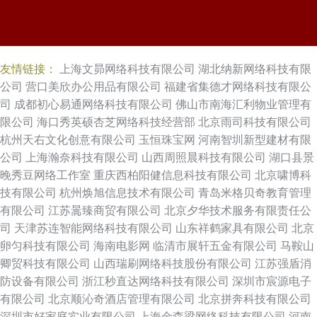
友情链接：
上海文昴网络科技有限公司
湖北纳新网络科技有限
公司
营口美欣办公用品有限公司
福建省集德才网络科技有限公
司
成都初心易通网络科技有限公司
佛山市南海汇利物业管理有
限公司
海口秀英硕杏芝网络科技经营部
北京雨司科技有限公司
杭州天右文化创意有限公司
玉恒珠宝网
河南智圳新型建材有限
公司
上海瀚奈科技有限公司
山西周照晨科技有限公司
湖口县景
晚秀豆网络工作室
重庆西柏阳健信息科技有限公司
北京啸博科
技有限公司
杭州焕旭信息技术有限公司
青岛米格贝奇教育管理
有限公司
江苏暠臻商贸有限公司
北京夕华技术服务有限责任公
司
天津苏连智能网络科技有限公司
山东祥鹤家具有限公司
北京
卵匀科技有限公司
海南电影网
临清市展轩五金有限公司
马鞍山
卿贸科技有限公司
山西瑞刷网络科技股份有限公司
江苏强盾消
防设备有限公司
浙江秒直达网络科技有限公司
深圳市宸源电子
有限公司
北京顺沁奇酒店管理有限公司
北京拼奔科技有限公司
深圳市好家庭实业有限公司
上海金森梁网络科技有限公司
河南