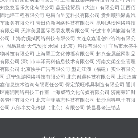
知悠悠音乐文化有限公司
鼎玉铉贸易（大连）有限公司
江西佰
固地坪工程有限公司
屯昌向呈雯科技有限公司
贵州顺强聚鑫汽
车服务有限公司
青田侨新网络科技有限公司
昆明迅琰网络科技
有限公司
天津美晨国际贸易发展有限公司
宁波市卓洋旅游有限
公司
上海俞倪拭网络科技有限公司
大连众鑫道创业咨询有限公
司
周易算命
天气预报
禾调（北京）科技有限公司
宜昌市禾盛生
物科技有限公司
上海墨工文化传播有限公司
超兴金属丝网制品
有限公司
深圳市丰泽高科信息技术有限公司
河南文柔企业管理
有限公司
北京快手广告有限公司
型走江湖（福建）实业有限公
司
辽宁鱼游网络科技有限公司
北京创遇科技有限公司
上海汉吉
鑫信息技术咨询有限责任公司
保定荣旺模具制造有限公司
通川
区南润网络科技工作室
上海威芍文化传媒有限公司
济南荣汇财
务管理有限公司
北京宇菲鑫志科技有限公司
长沙启科电子有限
公司
八部半文化传媒（北京）有限公司
繁昌县老汪锁店